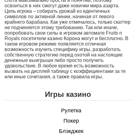
слота максимально просты и понятны, поэтому
освоиться в них смогут даже новички мира азарта.
Цель игрока – собирать урожай из идентичных
символов по активной линии, начиная от левого
крайнего барабана. Как уже отмечалось, только скаттер
не подчиняется этому требованию. Так или иначе,
попробовать свои силы в игровом автомате Fruits n
Royals посетители казино Корона могут и бесплатно. В
таком игровом режиме появляется отличная
возможность изучить специфику игры, разработать
собственную стратегию перед охотой на настоящие
денежные выигрыши либо просто получить
удовольствие. В любое время есть возможность
вызвать на дисплей таблицу с коэффициентами за те
или иные сочетания, а также правила игры.
Игры казино
Рулетка
Покер
Блэкджек