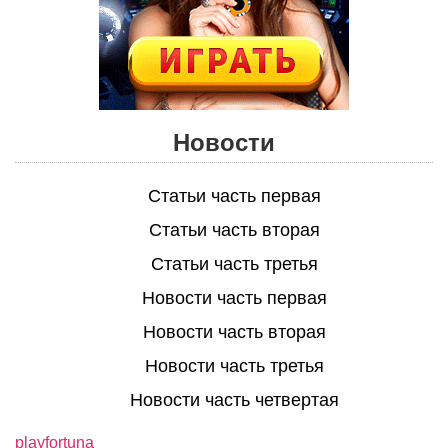
Новости
Статьи часть первая
Статьи часть вторая
Статьи часть третья
Новости часть первая
Новости часть вторая
Новости часть третья
Новости часть четвертая
playfortuna