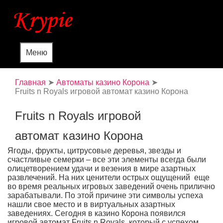
Меню
Главная
➤
Автоматы казино Корона
➤
Fruits n Royals игровой автомат казино Корона
Fruits n Royals игровой
автомат казино Корона
Ягоды, фрукты, цитрусовые деревья, звезды и
счастливые семерки – все эти элементы всегда были
олицетворением удачи и везения в мире азартных
развлечений. На них ценители острых ощущений еще
во время реальных игровых заведений очень прилично
зарабатывали. По этой причине эти символы успеха
нашли свое место и в виртуальных азартных
заведениях. Сегодня в казино Корона появился
игровой автомат Fruits n Royals, который с успехом